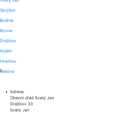
Svatý Jan
Skrýšov
Bražná
Brzina
Drážkov
Hojšín
Hrachov
Ř
adovy
Adresa
Obecní úřad Svatý Jan
Drážkov 33
Svatý Jan