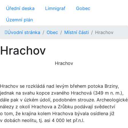
Úřední deska
Limnigraf
Gobec
Územní plán
Úvodní stránka
Obec
Místní části
Hrachov
Hrachov
Hrachov
Hrachov se rozkládá nad levým břehem potoka Brziny,
jednak na svahu kopce zvaného Hrachová (349 m n. m.),
dále pak v úzkém údolí, podobném strouze. Archeologické
nálezy z okolí Hrachova a Zrůbku podávají svědectví
o tom, že krajina kolem Hrachova bývala osídlena již
v dobách neolitu, tj. asi 4 000 let př.n.l.