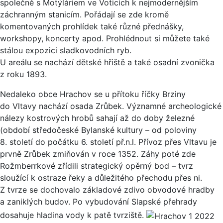
společně s Motýláriem ve Voticích k nejmodernějším
záchranným stanicím. Pořádají se zde kromě
komentovaných prohlídek také různé přednášky,
workshopy, koncerty apod. Prohlédnout si můžete také
stálou expozici sladkovodních ryb.
U areálu se nachází dětské hřiště a také osadní zvonička
z roku 1893.
Nedaleko obce Hrachov se u přítoku říčky Brziny
do Vltavy nachází osada Zrůbek. Významné archeologické
nálezy kostrových hrobů sahají až do doby železné
(období středočeské Bylanské kultury – od poloviny
8. století do počátku 6. století př.n.l. Přívoz přes Vltavu je
prvně Zrůbek zmiňován v roce 1352. Záhy poté zde
Rožmberrkové zřídili strategický opěrný bod – tvrz
sloužící k ostraze řeky a důležitého přechodu přes ni.
Z tvrze se dochovalo základové zdivo obvodové hradby
a zaniklých budov. Po vybudování Slapské přehrady
dosahuje hladina vody k patě tvrziště.