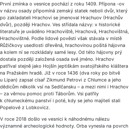
První zmínka o vesnice pochází z roku 1409. Přípona -ov
v názvu osady připomíná zemský statek neboli dvůr, který
po zakladateli Hrachovi se jmenoval Hrachuov (Hrachův
dvůr), později Hrachov. Ves střídala názvy: v historické
literatuře je uváděno Hrachoviště, Hrachová, Hrachovištná,
Hrachovištné. Podle lidové pověsti však stávala v místě
Růžičkovy usedlosti dřevěná, hrachovinou pošitá hájovna
a kolem ní se rozkládaly samé lesy. Od této hájovny prý
dostala později založená osada své jméno. Hrachov
patříval stejně jako Hojšín jeptiškám svatojiřského kláštera
na Pražském hradě. Již v roce 1436 (dva roky po bitvě
u Lipan) zapsal císař Zikmund Petrovi z Chlumce a jeho
dědicům několik vsí na Sedlčansku – a mezi nimi i Hrachov
– za věrnou pomoc proti Táborům. Vsi patřily
k chlumeckému panství i poté, kdy se jeho majiteli stali
Popelové z Lobkovicz.
V roce 2018 došlo ve vesnici k náhodnému nálezu
významné archeologické hodnoty. Orba vynesla na povrch