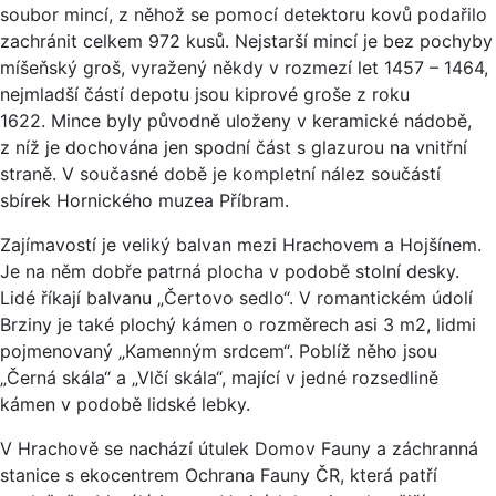
soubor mincí, z něhož se pomocí detektoru kovů podařilo
zachránit celkem 972 kusů. Nejstarší mincí je bez pochyby
míšeňský groš, vyražený někdy v rozmezí let 1457 – 1464,
nejmladší částí depotu jsou kiprové groše z roku
1622. Mince byly původně uloženy v keramické nádobě,
z níž je dochována jen spodní část s glazurou na vnitřní
straně. V současné době je kompletní nález součástí
sbírek Hornického muzea Příbram.
Zajímavostí je veliký balvan mezi Hrachovem a Hojšínem.
Je na něm dobře patrná plocha v podobě stolní desky.
Lidé říkají balvanu „Čertovo sedlo“. V romantickém údolí
Brziny je také plochý kámen o rozměrech asi 3 m2, lidmi
pojmenovaný „Kamenným srdcem“. Poblíž něho jsou
„Černá skála“ a „Vlčí skála“, mající v jedné rozsedlině
kámen v podobě lidské lebky.
V Hrachově se nachází útulek Domov Fauny a záchranná
stanice s ekocentrem Ochrana Fauny ČR, která patří