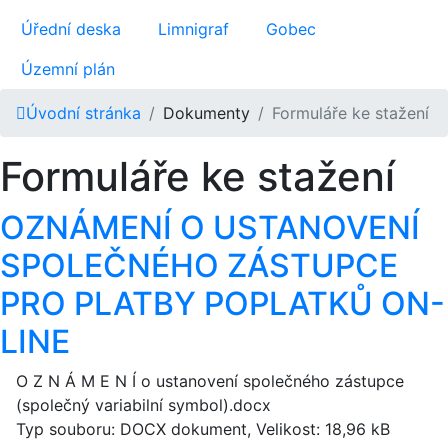
Úřední deska
Limnigraf
Gobec
Územní plán
Úvodní stránka
Dokumenty
Formuláře ke stažení
Formuláře ke stažení
OZNÁMENÍ O USTANOVENÍ
SPOLEČNÉHO ZÁSTUPCE
PRO PLATBY POPLATKŮ ON-
LINE
O Z N Á M E N Í o ustanovení společného zástupce
(společný variabilní symbol).docx
Typ souboru: DOCX dokument, Velikost: 18,96 kB