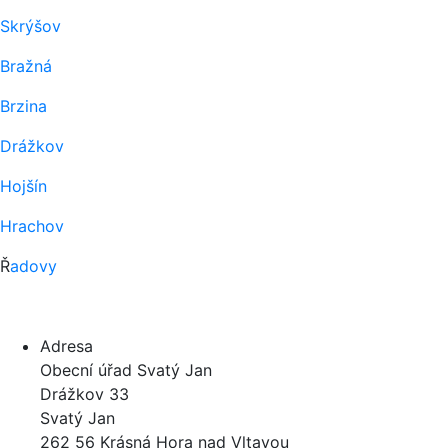
Skrýšov
Bražná
Brzina
Drážkov
Hojšín
Hrachov
Ř
adovy
Adresa
Obecní úřad Svatý Jan
Drážkov 33
Svatý Jan
262 56 Krásná Hora nad Vltavou