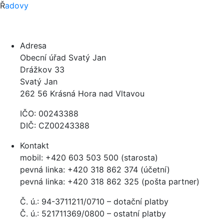
Ř
adovy
Adresa
Obecní úřad Svatý Jan
Drážkov 33
Svatý Jan
262 56 Krásná Hora nad Vltavou
IČO: 00243388
DIČ: CZ00243388
Kontakt
mobil: +420 603 503 500 (starosta)
pevná linka: +420 318 862 374 (účetní)
pevná linka: +420 318 862 325 (pošta partner)
Č. ú.: 94-3711211/0710 – dotační platby
Č. ú.: 521711369/0800 – ostatní platby