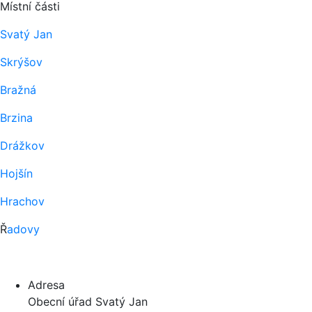
Místní části
Svatý Jan
Skrýšov
Bražná
Brzina
Drážkov
Hojšín
Hrachov
Ř
adovy
Adresa
Obecní úřad Svatý Jan